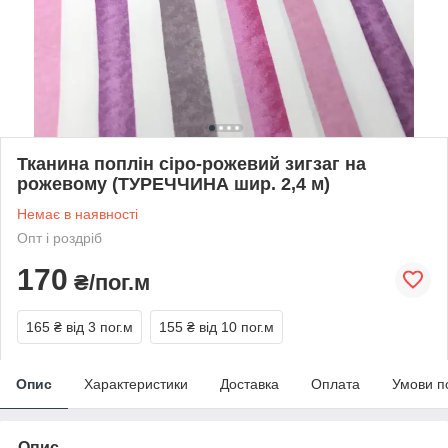
Тканина поплін сіро-рожевий зигзаг на
рожевому (ТУРЕЧЧИНА шир. 2,4 м)
Немає в наявності
Опт і роздріб
170
₴/пог.м
165 ₴
від 3 пог.м
155 ₴
від 10 пог.м
Опис
Характеристики
Доставка
Оплата
Умови п
Опис