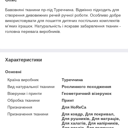
Бавовняні тканини пр-під Туреччина. Відмінно підходить для
створення дивовижних речей ручної роботи. Особливо добре
використовувати для пошиття дитячих постільних комплектів
м'яких іграшок. Натуральність і яскраве забарвлення тканин -
головна перевага виробників.
Характеристики
Основні
Країна виробник
Туреччина
Вид натуральної тканини
Рослинного походження
Візерунки і принти
Геометричний візерунок
Обробка тканини
Принт
Призначення
Для HoReCa
Призначення тканини
Для ковдр, Для покривал,
Для рушників, Для матраців,
Для халатів, Для напірників,
Для пледів, Для пелюшок,