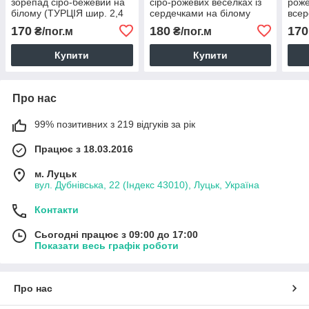
зорепад сіро-бежевий на
сіро-рожевих веселках із
роже
білому (ТУРЦІЯ шир. 2,4
сердечками на білому
всер
м) (R-FR-0838)
(ТУРЦІЯ шир. 2,4 м ) (R-
(ТУР
170
180
170
₴/пог.м
₴/пог.м
SAB-0301)
FR-0
Купити
Купити
Про нас
99% позитивних з 219 відгуків за рік
Працює з 18.03.2016
м. Луцьк
вул. Дубнівська, 22 (Індекс 43010), Луцьк, Україна
Контакти
Сьогодні працює з 09:00 до 17:00
Показати весь графік роботи
Про нас