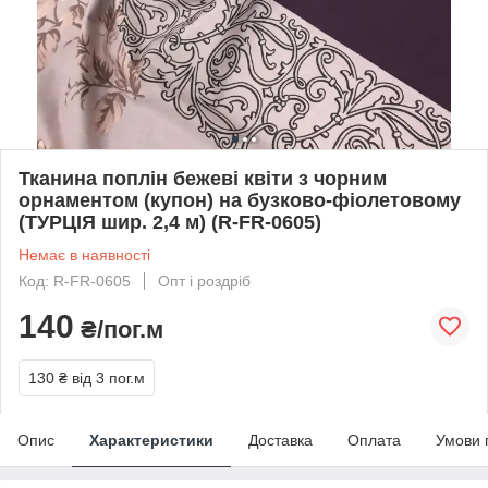
Тканина поплін бежеві квіти з чорним
орнаментом (купон) на бузково-фіолетовому
(ТУРЦІЯ шир. 2,4 м) (R-FR-0605)
Немає в наявності
Код: R-FR-0605
Опт і роздріб
140
₴/пог.м
130 ₴
від 3 пог.м
Опис
Характеристики
Доставка
Оплата
Умови 