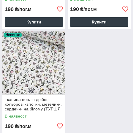
190
190
₴/пог.м
₴/пог.м
Купити
Купити
Новинка
Тканина поплін дрібні
кольорові квіточки, метелики,
сердечки на білому (ТУРЦІЯ
шир. 2,4 м) (R-T-0879)
В наявності
190
₴/пог.м