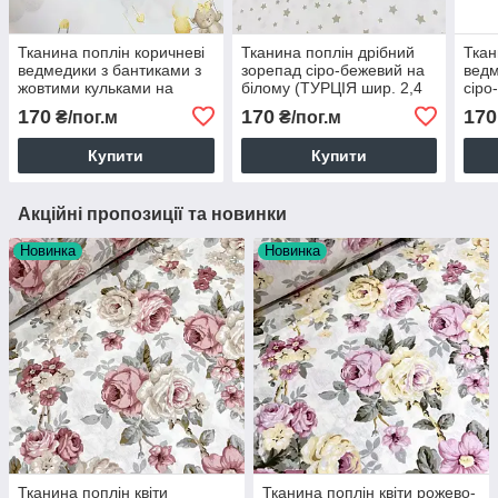
Тканина поплін коричневі
Тканина поплін дрібний
Ткан
ведмедики з бантиками з
зорепад сіро-бежевий на
ведм
жовтими кульками на
білому (ТУРЦІЯ шир. 2,4
сіро
білому (ТУРЦІЯ шир. 2,4
м) (R-FR-0838)
на б
170
170
170
₴/пог.м
₴/пог.м
м) (R-FR-0867)
2,4 
Купити
Купити
Акційні пропозиції та новинки
Новинка
Новинка
Тканина поплін квіти
Тканина поплін квіти рожево-