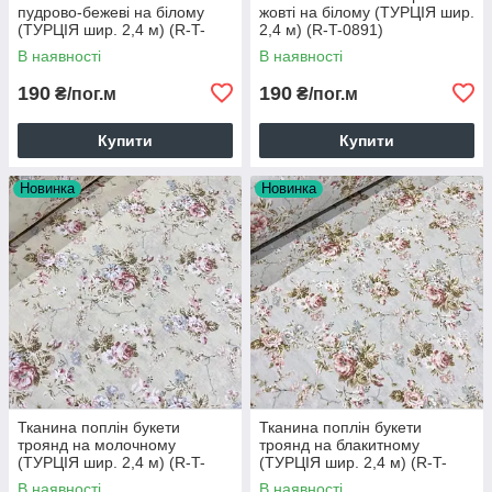
пудрово-бежеві на білому
жовті на білому (ТУРЦІЯ шир.
(ТУРЦІЯ шир. 2,4 м) (R-T-
2,4 м) (R-T-0891)
0892)
В наявності
В наявності
190
190
₴/пог.м
₴/пог.м
Купити
Купити
Новинка
Новинка
Тканина поплін букети
Тканина поплін букети
троянд на молочному
троянд на блакитному
(ТУРЦІЯ шир. 2,4 м) (R-T-
(ТУРЦІЯ шир. 2,4 м) (R-T-
0890)
0887)
В наявності
В наявності