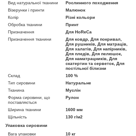
Вид натуральної тканини
Рослинного походження
Візерунки і принти
Малюнок
Колір
Різні кольори
Обробка тканини
Принт
Призначення
Для HoReCa
Призначення тканини
Для ковдр, Для покривал,
Для рушників, Для матраців,
Для халатів, Для напірників,
Для пледів, Для пелюшок,
Для наматрацників, Для
скатертин та серветок, Для
постільної білизни
Склад
100 %
Тип сировини
Натуральне
Тканина
Муслін
Форма сировини, що
Рулон
поставляється
Ширина тканини
1600 мм
Щільність
130 г/м2
Упаковка сировини
Вага упаковки
10 кг