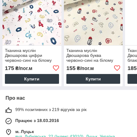
Тканина муслін
Тканина муслін
Ткан
Двошарова цифри
Двошарова буква
Двош
червоно-сині на білому
червоно-сині на білому
блак
(шир. 1,6 м) (MS-S-0318)
(шир. 1,6 м)
біло
175
155
185
₴/пог.м
₴/пог.м
Т-01
Купити
Купити
Про нас
99% позитивних з 219 відгуків за рік
Працює з 18.03.2016
м. Луцьк
вул. Дубнівська, 22 (Індекс 43010), Луцьк, Україна