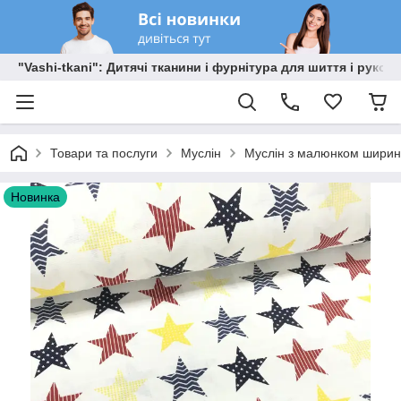
"Vashi-tkani": Дитячі тканини і фурнітура для шиття і рукоді
Товари та послуги
Муслін
Муслін з малюнком ширино
Новинка