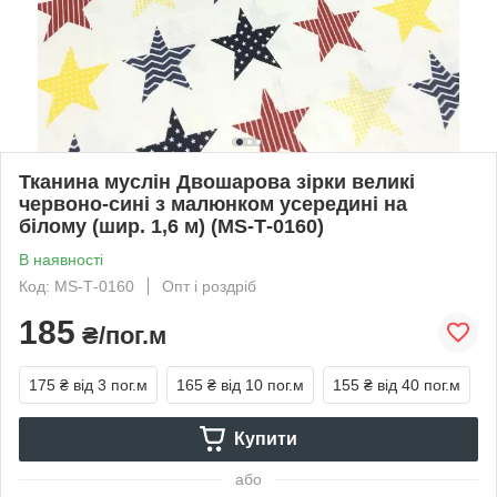
Тканина муслін Двошарова зірки великі
червоно-сині з малюнком усередині на
білому (шир. 1,6 м) (MS-Т-0160)
В наявності
Код: MS-Т-0160
Опт і роздріб
185
₴/пог.м
175 ₴
від 3 пог.м
165 ₴
від 10 пог.м
155 ₴
від 40 пог.м
Купити
або