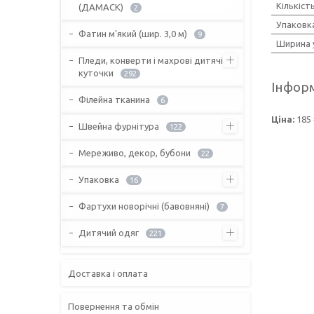
Кількіст
(ДАМАСК)
2
Упаковк
Фатин м'який (шир. 3,0 м)
9
Ширина 
Пледи, конверти і махрові дитячі
куточки
292
Інформ
Філейна тканина
6
Ціна:
185 
Швейна фурнітура
122
Мереживо, декор, бубони
22
Упаковка
16
Фартухи новорічні (бавовняні)
7
Дитячий одяг
221
Доставка і оплата
Повернення та обмін