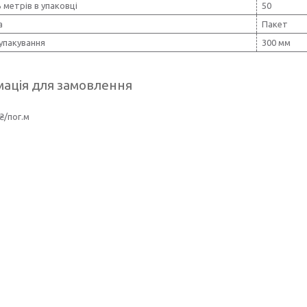
ь метрів в упаковці
50
а
Пакет
упакування
300 мм
ація для замовлення
₴/пог.м