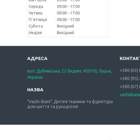
Середа
09:00
17:00
Четвер
09:00
17:00
Пʼятниця
09:00
17:00
Субота
Вихідний
Неділя
Вихідний
+380 (63)
вул. Дубнівська, 22 (Індекс 43010), Луцьк,
Україна
+380 (95)
+380 (67)
vashitkan
"Vashi-tkani": Дитячі тканини та фурнітура
для шиття та рукоділля!