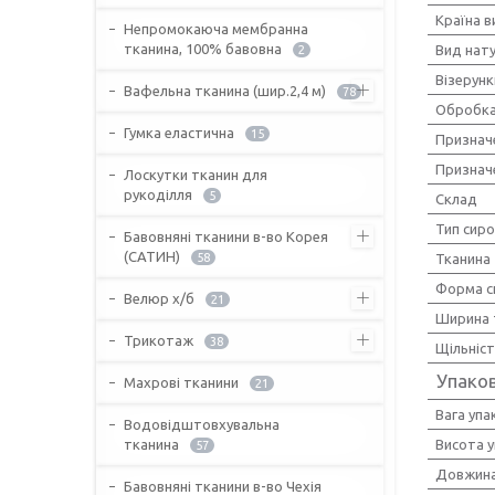
Країна 
Непромокаюча мембранна
тканина, 100% бавовна
Вид нат
2
Візерунк
Вафельна тканина (шир.2,4 м)
78
Обробка
Гумка еластична
15
Признач
Признач
Лоскутки тканин для
рукоділля
5
Склад
Тип сир
Бавовняні тканини в-во Корея
(САТИН)
58
Тканина
Форма с
Велюр х/б
21
Ширина 
Трикотаж
38
Щільніс
Упако
Махрові тканини
21
Вага упа
Водовідштовхувальна
тканина
Висота 
57
Довжина
Бавовняні тканини в-во Чехія