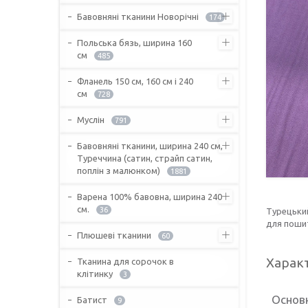
Бавовняні тканини Новорічні
174
Польська бязь, ширина 160
см
485
Фланель 150 см, 160 см і 240
см
728
Муслін
791
Бавовняні тканини, ширина 240 см,
Туреччина (сатин, страйп сатин,
поплін з малюнком)
1881
Варена 100% бавовна, ширина 240
см.
36
Турецьки
для пошит
Плюшеві тканини
60
Харак
Тканина для сорочок в
клітинку
3
Основ
Батист
9