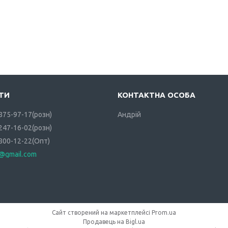
 875-97-17
розн
Андрій
 247-16-02
розн
 800-12-22
Опт
i@gmail.com
Сайт створений на маркетплейсі
Prom.ua
Продавець на Bigl.ua