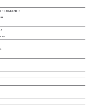
о походження
ий
Ca
вал
е