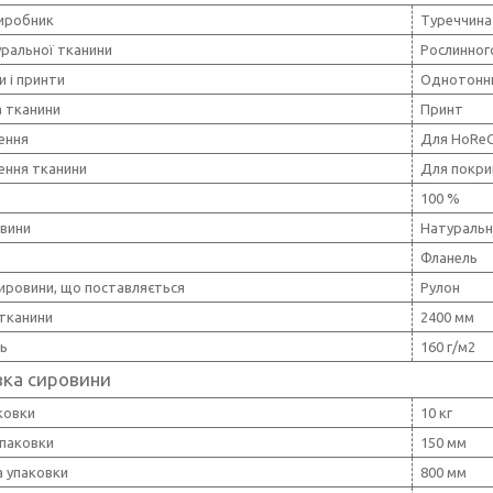
виробник
Туреччина
уральної тканини
Рослинног
и і принти
Однотонн
 тканини
Принт
ення
Для HoRe
ення тканини
Для покри
100 %
овини
Натуральн
Фланель
ировини, що поставляється
Рулон
тканини
2400 мм
ть
160 г/м2
вка сировини
ковки
10 кг
упаковки
150 мм
 упаковки
800 мм