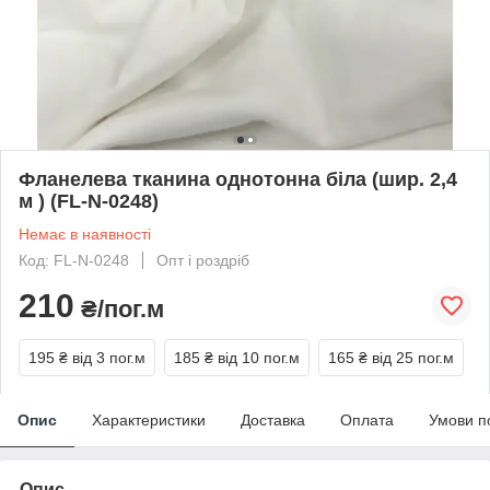
Фланелева тканина однотонна біла (шир. 2,4
м ) (FL-N-0248)
Немає в наявності
Код: FL-N-0248
Опт і роздріб
210
₴/пог.м
195 ₴
від 3 пог.м
185 ₴
від 10 пог.м
165 ₴
від 25 пог.м
Опис
Характеристики
Доставка
Оплата
Умови п
Опис