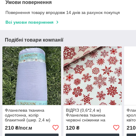
Умови повернення
Повернення товару впродовж 14 днів за рахунок покупця
Всі умови повернення
Подібні товари компанії
Фланелева тканина
ВІДРІЗ (0,6*2,4 м)
Флан
однотонна, колір
Фланелева тканина
крол
блакитний (шир. 2,4 м)
червоні сніжинки на
квіт
(FL-N-0716)
білому (шир. 2,4 м) (FL-N-
лист
210
120
210
₴/пог.м
₴
0355)
(ТУР
N-02