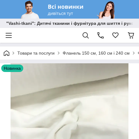
"Vashi-tkani": Дитячі тканини і фурнітура для шиття і рукоді
Товари та послуги
Фланель 150 см, 160 см і 240 см
Новинка