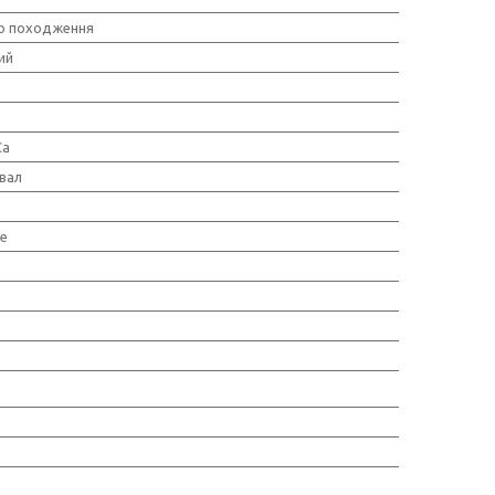
о походження
ий
Ca
вал
е