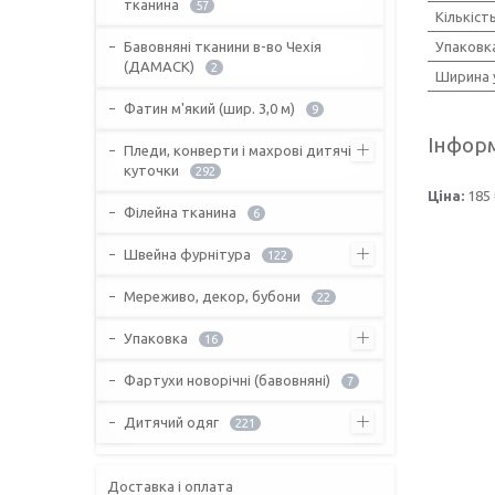
тканина
57
Кількіст
Бавовняні тканини в-во Чехія
Упаковк
(ДАМАСК)
2
Ширина 
Фатин м'який (шир. 3,0 м)
9
Інформ
Пледи, конверти і махрові дитячі
куточки
292
Ціна:
185 
Філейна тканина
6
Швейна фурнітура
122
Мереживо, декор, бубони
22
Упаковка
16
Фартухи новорічні (бавовняні)
7
Дитячий одяг
221
Доставка і оплата