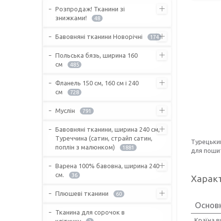
Розпродаж! Тканини зі
знижками!
48
Бавовняні тканини Новорічні
174
Польська бязь, ширина 160
см
485
Фланель 150 см, 160 см і 240
см
728
Муслін
791
Бавовняні тканини, ширина 240 см,
Туреччина (сатин, страйп сатин,
Турецьки
поплін з малюнком)
1881
для пошит
Варена 100% бавовна, ширина 240
см.
36
Харак
Плюшеві тканини
60
Основ
Тканина для сорочок в
Країна 
клітинку