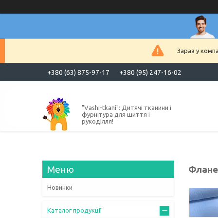
Зараз у комп
+380 (63) 875-97-17
+380 (95) 247-16-02
"Vashi-tkani": Дитячі тканини і
фурнітура для шиття і
рукоділля!
Флане
Новинки
Каталог продукції