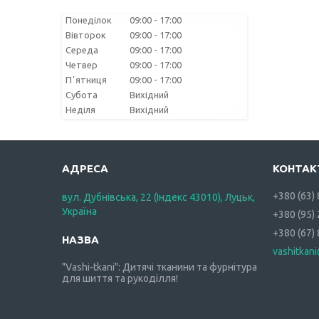
Понеділок
09:00
17:00
Вівторок
09:00
17:00
Середа
09:00
17:00
Четвер
09:00
17:00
Пʼятниця
09:00
17:00
Субота
Вихідний
Неділя
Вихідний
+380 (63)
вул. Дубнівська, 22 (Індекс 43010), Луцьк,
Україна
+380 (95)
+380 (67)
vashitkan
"Vashi-tkani": Дитячі тканини та фурнітура
для шиття та рукоділля!