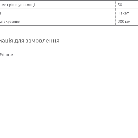
ь метрів в упаковці
50
а
Пакет
упакування
300 мм
ація для замовлення
₴/пог.м