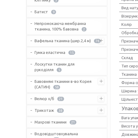
3
Вид нат
Батист
9
Візерунк
Непромокаюча мембранна
Колір
тканина, 100% бавовна
2
Обробка
Вафельна тканина (шир.2,4 м)
Признач
78
Признач
Гумка еластична
15
Склад
Лоскутки тканин для
Тип сир
рукоділля
5
Тканина
Бавовняні тканини в-во Корея
Форма с
(САТИН)
58
Ширина 
Велюр х/б
21
Щільніс
Упако
Трикотаж
38
Вага упа
Махрові тканини
21
Висота 
Водовідштовхувальна
Довжина