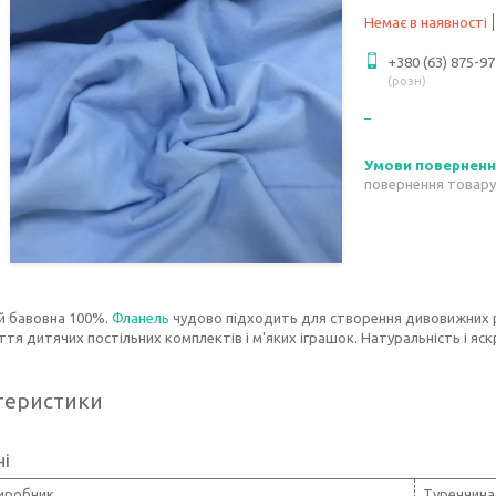
Немає в наявності
+380 (63) 875-97
розн
повернення товару
й бавовна 100%.
Фланель
чудово підходить для створення дивовижних 
тя дитячих постільних комплектів і м'яких іграшок. Натуральність і яс
теристики
ні
виробник
Туреччина