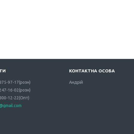
 875-97-17
розн
Андрій
 247-16-02
розн
 800-12-22
Опт
i@gmail.com