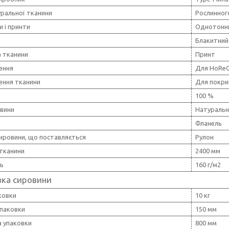
уральної тканини
Рослинног
и і принти
Однотонн
Блакитний
 тканини
Принт
ення
Для HoRe
ення тканини
Для покри
100 %
овини
Натуральн
Фланель
ировини, що поставляється
Рулон
тканини
2400 мм
ть
160 г/м2
вка сировини
ковки
10 кг
упаковки
150 мм
 упаковки
800 мм