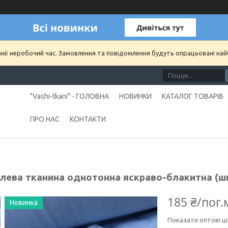
анії неробочий час. Замовлення та повідомлення будуть опрацьовані на
"Vashi-tkani" - ГОЛОВНА
НОВИНКИ
КАТАЛОГ ТОВАРІВ
ПРО НАС
КОНТАКТИ
лева тканина однотонна яскраво-блакитна (шир
185 ₴/пог.
Новинка
Показати оптові ці