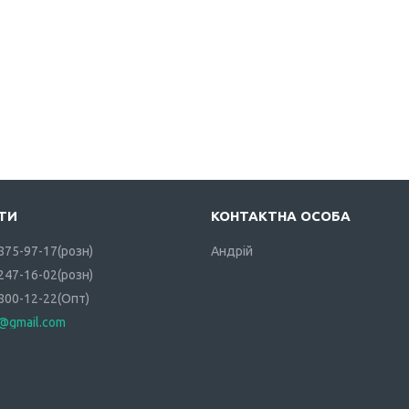
 875-97-17
розн
Андрій
 247-16-02
розн
 800-12-22
Опт
i@gmail.com