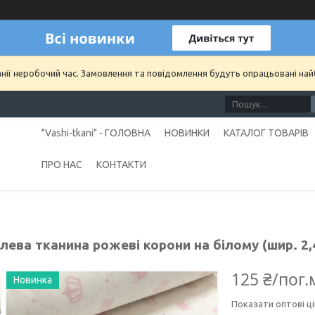
анії неробочий час. Замовлення та повідомлення будуть опрацьовані на
"Vashi-tkani" - ГОЛОВНА
НОВИНКИ
КАТАЛОГ ТОВАРІВ
ПРО НАС
КОНТАКТИ
ева тканина рожеві корони на білому (шир. 2,
125 ₴/пог.
Новинка
Показати оптові ці