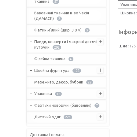
тканина
57
Упаковк
Бавовняні тканини в-во Чехія
Ширина 
(ДАМАСК)
2
Фатин м'який (шир. 3,0 м)
9
Інформ
Пледи, конверти і махрові дитячі
Ціна:
125 
куточки
292
Філейна тканина
6
Швейна фурнітура
122
Мереживо, декор, бубони
22
Упаковка
16
Фартухи новорічні (бавовняні)
7
Дитячий одяг
221
Доставка і оплата