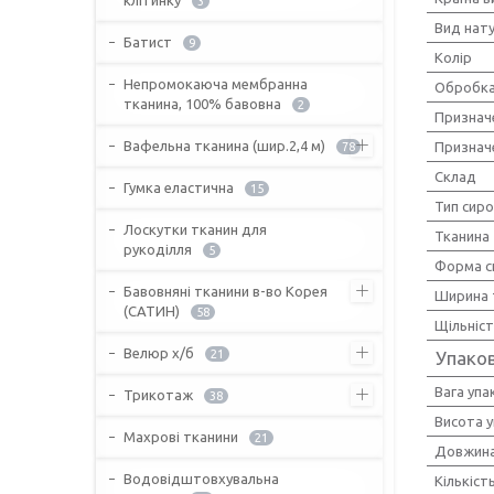
3
Вид нат
Батист
9
Колір
Непромокаюча мембранна
Обробка
тканина, 100% бавовна
2
Признач
Вафельна тканина (шир.2,4 м)
Признач
78
Склад
Гумка еластична
15
Тип сир
Лоскутки тканин для
Тканина
рукоділля
5
Форма с
Бавовняні тканини в-во Корея
Ширина 
(САТИН)
58
Щільніс
Велюр х/б
21
Упако
Вага упа
Трикотаж
38
Висота 
Махрові тканини
21
Довжина
Водовідштовхувальна
Кількіст