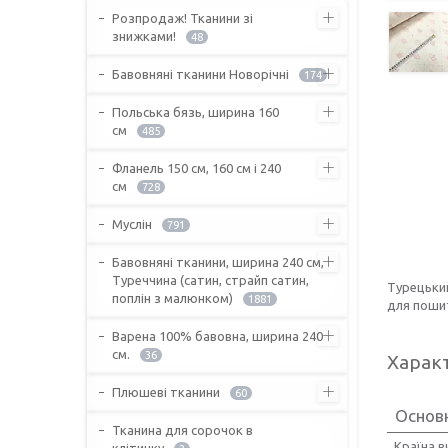
Розпродаж! Тканини зі
знижками!
48
Бавовняні тканини Новорічні
174
Польська бязь, ширина 160
см
485
Фланель 150 см, 160 см і 240
см
728
Муслін
791
Бавовняні тканини, ширина 240 см,
Туреччина (сатин, страйп сатин,
Турецьки
поплін з малюнком)
1881
для пошит
Варена 100% бавовна, ширина 240
см.
36
Харак
Плюшеві тканини
60
Основ
Тканина для сорочок в
Країна 
клітинку