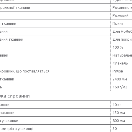
уральної тканини
Рослинног
Рожевий
 тканини
Принт
ення
Для HoRe
ення тканини
Для покри
100 %
овини
Натуральн
Фланель
ировини, що поставляється
Рулон
тканини
2400 мм
ть
160 г/м2
вка сировини
ковки
10 кг
упаковки
150 мм
 упаковки
800 мм
ь метрів в упаковці
50