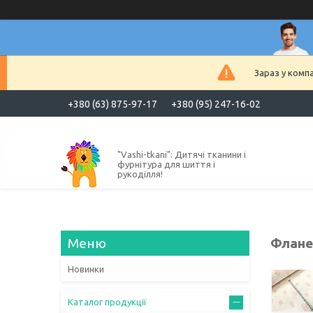
Зараз у комп
+380 (63) 875-97-17
+380 (95) 247-16-02
"Vashi-tkani": Дитячі тканини і
фурнітура для шиття і
рукоділля!
Фланел
Новинки
Каталог продукції