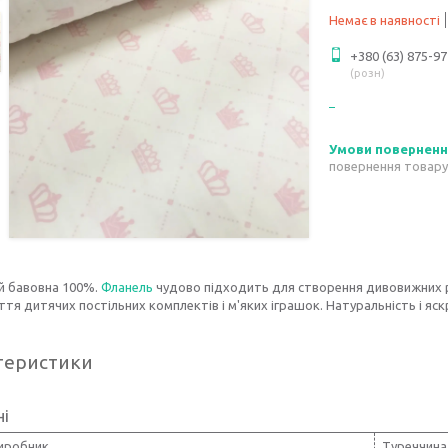
Немає в наявності
+380 (63) 875-97
розн
повернення товару
й бавовна 100%.
Фланель
чудово підходить для створення дивовижних 
тя дитячих постільних комплектів і м'яких іграшок. Натуральність і яс
теристики
ні
виробник
Туреччина