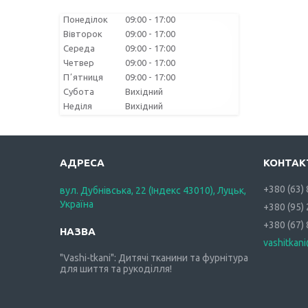
Понеділок
09:00
17:00
Вівторок
09:00
17:00
Середа
09:00
17:00
Четвер
09:00
17:00
Пʼятниця
09:00
17:00
Субота
Вихідний
Неділя
Вихідний
+380 (63)
вул. Дубнівська, 22 (Індекс 43010), Луцьк,
Україна
+380 (95)
+380 (67)
vashitkan
"Vashi-tkani": Дитячі тканини та фурнітура
для шиття та рукоділля!