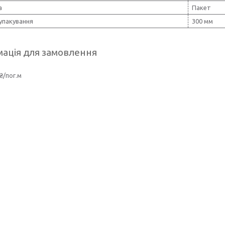
а
Пакет
упакування
300 мм
ація для замовлення
₴/пог.м