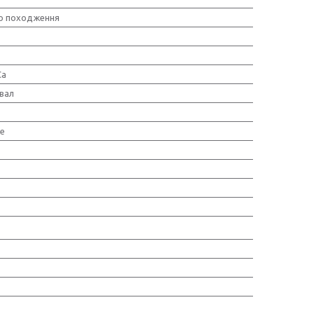
о походження
Ca
вал
е