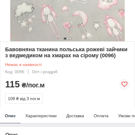
Бавовняна тканина польська рожеві зайчики
з ведмедиком на хмарах на сірому (0096)
Немає в наявності
Код: 0096
Опт і роздріб
115
₴/пог.м
108 ₴
від 3 пог.м
Опис
Характеристики
Доставка
Оплата
Умови п
Опис