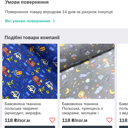
Умови повернення
Повернення товару впродовж 14 днів за рахунок покупця
Всі умови повернення
Подібні товари компанії
Бавовняна тканина
Бавовняна тканина
Баво
польська тварини
Польська, принцеса з
поль
(крокодил, жирафа,
хмарами, місяцем і
з ве
ведмедик і носоріг) у
місяцем на сірому (0384)
на с
118
118
118
₴/пог.м
₴/пог.м
машинках на синьому
(0545)