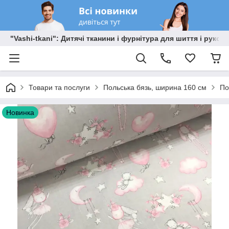
"Vashi-tkani": Дитячі тканини і фурнітура для шиття і рукоді
Товари та послуги
Польська бязь, ширина 160 см
По
Новинка