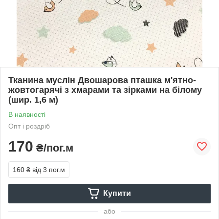
Тканина муслін Двошарова пташка м'ятно-
жовтогарячі з хмарами та зірками на білому
(шир. 1,6 м)
В наявності
Опт і роздріб
170
₴/пог.м
160 ₴
від 3 пог.м
Купити
або