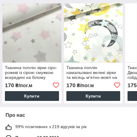
Тканина поплін зірки сіро-
Тканина поплін
Ткан
рожеві із сірою смужкою
намальовані великі зірки
Двош
всередині на білому
та місяць м'ятно-жовті на
гойд
(ТУРЦІЯ шир. 2,4 м) (R-
білому (ТУРЦІЯ шир. 2,4
буди
170
170
175
₴/пог.м
₴/пог.м
FR-0176)
м) (R-S-0421)
(шир
Купити
Купити
Про нас
99% позитивних з 219 відгуків за рік