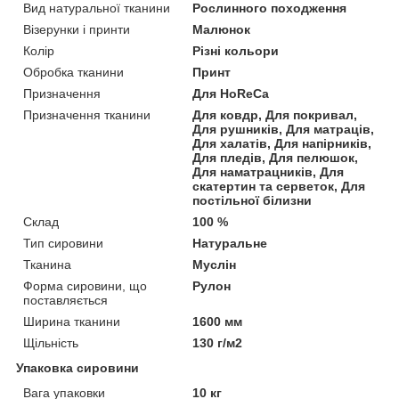
Вид натуральної тканини
Рослинного походження
Візерунки і принти
Малюнок
Колір
Різні кольори
Обробка тканини
Принт
Призначення
Для HoReCa
Призначення тканини
Для ковдр, Для покривал,
Для рушників, Для матраців,
Для халатів, Для напірників,
Для пледів, Для пелюшок,
Для наматрацників, Для
скатертин та серветок, Для
постільної білизни
Склад
100 %
Тип сировини
Натуральне
Тканина
Муслін
Форма сировини, що
Рулон
поставляється
Ширина тканини
1600 мм
Щільність
130 г/м2
Упаковка сировини
Вага упаковки
10 кг