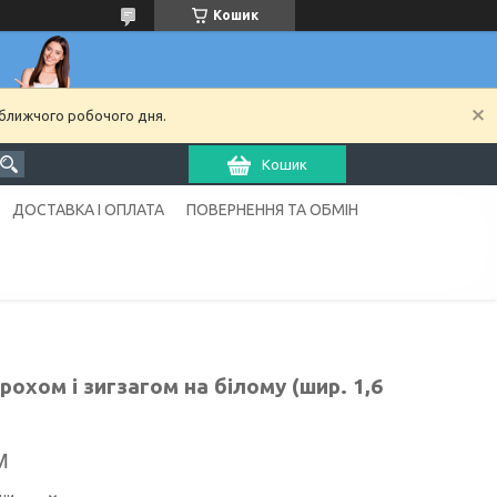
Кошик
йближчого робочого дня.
Кошик
ДОСТАВКА І ОПЛАТА
ПОВЕРНЕННЯ ТА ОБМІН
охом і зигзагом на білому (шир. 1,6
м
ни