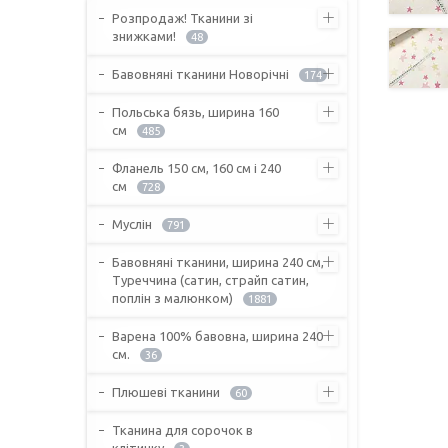
Розпродаж! Тканини зі
знижками!
48
Бавовняні тканини Новорічні
174
Польська бязь, ширина 160
см
485
Фланель 150 см, 160 см і 240
см
728
Муслін
791
Бавовняні тканини, ширина 240 см,
Туреччина (сатин, страйп сатин,
поплін з малюнком)
1881
Варена 100% бавовна, ширина 240
см.
36
Плюшеві тканини
60
Тканина для сорочок в
клітинку