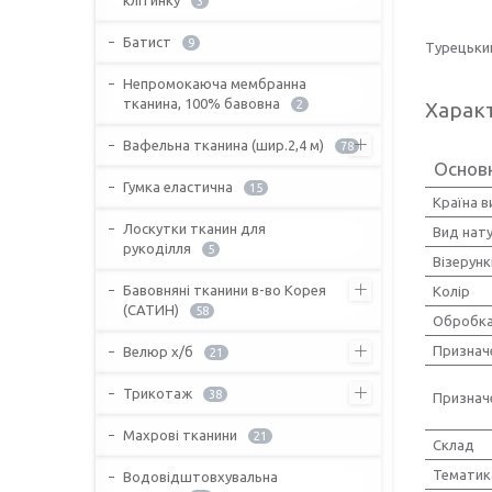
3
Батист
9
Турецьки
Непромокаюча мембранна
тканина, 100% бавовна
2
Харак
Вафельна тканина (шир.2,4 м)
78
Основ
Гумка еластична
15
Країна 
Лоскутки тканин для
Вид нат
рукоділля
5
Візерунк
Бавовняні тканини в-во Корея
Колір
(САТИН)
58
Обробка
Признач
Велюр х/б
21
Трикотаж
38
Признач
Махрові тканини
21
Склад
Тематик
Водовідштовхувальна