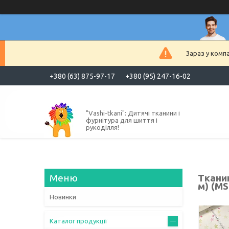
Зараз у комп
+380 (63) 875-97-17
+380 (95) 247-16-02
"Vashi-tkani": Дитячі тканини і
фурнітура для шиття і
рукоділля!
Тканин
м) (MS
Новинки
Каталог продукції