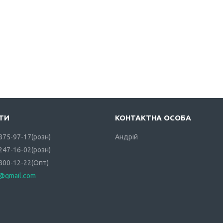
 875-97-17
розн
Андрій
 247-16-02
розн
 800-12-22
Опт
i@gmail.com