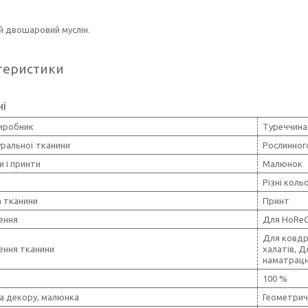
й двошаровий муслін.
теристики
ні
виробник
Туреччина
уральної тканини
Рослинног
и і принти
Малюнок
Різні коль
 тканини
Принт
ення
Для HoRe
Для ковдр
ення тканини
халатів, Д
наматрацни
100 %
а декору, малюнка
Геометрич