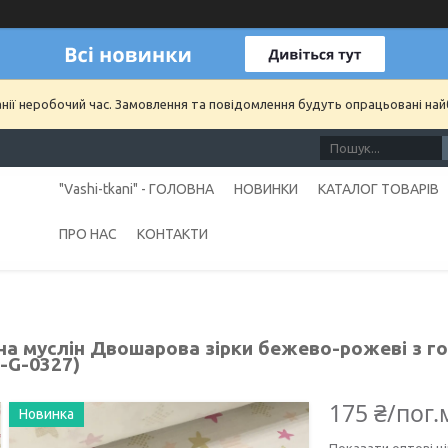
анії неробочий час. Замовлення та повідомлення будуть опрацьовані на
"Vashi-tkani" - ГОЛОВНА
НОВИНКИ
КАТАЛОГ ТОВАРІВ
ПРО НАС
КОНТАКТИ
а муслін Двошарова зірки бежево-рожеві з гор
-G-0327)
175 ₴/пог.
Новинка
Показати оптові ці