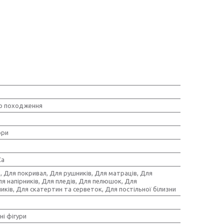
о походження
ори
Ca
, Для покривал, Для рушників, Для матраців, Для
ля напірників, Для пледів, Для пелюшок, Для
ків, Для скатертин та серветок, Для постільної білизни
ні фігури