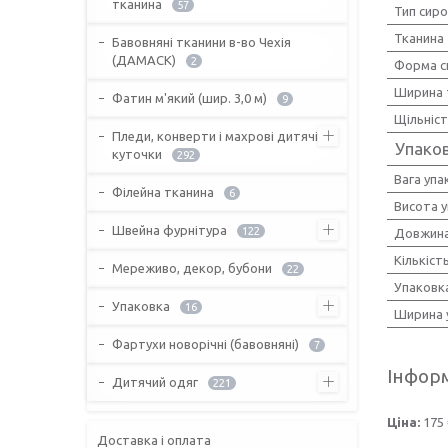
тканина
57
Тип сир
Тканина
Бавовняні тканини в-во Чехія
(ДАМАСК)
2
Форма с
Ширина 
Фатин м'який (шир. 3,0 м)
9
Щільніс
Пледи, конверти і махрові дитячі
Упако
куточки
292
Вага упа
Філейна тканина
6
Висота 
Швейна фурнітура
122
Довжина
Кількіст
Мереживо, декор, бубони
22
Упаковк
Упаковка
16
Ширина 
Фартухи новорічні (бавовняні)
7
Інформ
Дитячий одяг
221
Ціна:
175 
Доставка і оплата