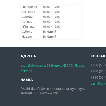
Понеділок
09:00
17:00
Вівторок
09:00
17:00
Середа
09:00
17:00
Четвер
09:00
17:00
Пʼятниця
09:00
17:00
Субота
Вихідний
Неділя
Вихідний
+380 (63)
вул. Дубнівська, 22 (Індекс 43010), Луцьк,
Україна
+380 (95)
+380 (67)
vashitkan
"Vashi-tkani": Дитячі тканини та фурнітура
для шиття та рукоділля!