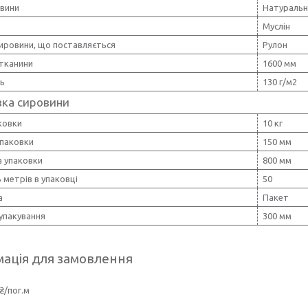
овини
Натуральн
Муслін
ировини, що поставляється
Рулон
тканини
1600 мм
ть
130 г/м2
вка сировини
ковки
10 кг
упаковки
150 мм
 упаковки
800 мм
ь метрів в упаковці
50
а
Пакет
упакування
300 мм
ація для замовлення
₴/пог.м