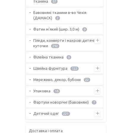
тканина
57
Бавовняні тканини в-во Чехія
(ДАМАСК)
2
Фатин м'який (шир. 3,0 м)
9
Пледи, конверти і махрові дитячі
куточки
292
Філейна тканина
6
Швейна фурнітура
122
Мереживо, декор, бубони
22
Упаковка
16
Фартухи новорічні (бавовняні)
7
Дитячий одяг
221
Доставка і оплата