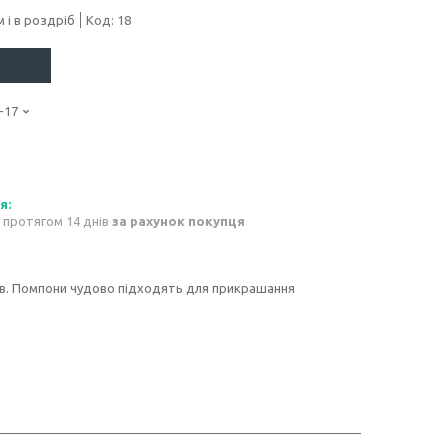
 і в роздріб
Код:
18
-17
 протягом 14 днів
за рахунок покупця
рів. Помпони чудово підходять для прикрашання