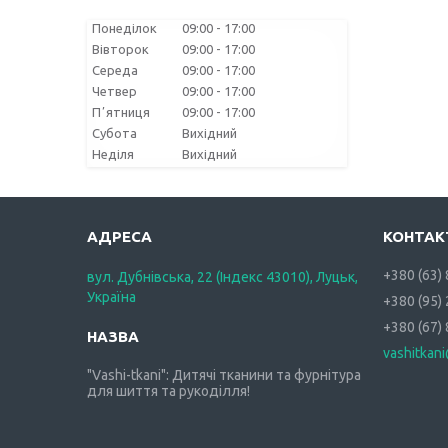
Понеділок
09:00
17:00
Вівторок
09:00
17:00
Середа
09:00
17:00
Четвер
09:00
17:00
Пʼятниця
09:00
17:00
Субота
Вихідний
Неділя
Вихідний
+380 (63)
вул. Дубнівська, 22 (Індекс 43010), Луцьк,
Україна
+380 (95)
+380 (67)
vashitkan
"Vashi-tkani": Дитячі тканини та фурнітура
для шиття та рукоділля!