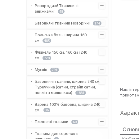
Розпродаж! Тканини зі
знижками!
48
Бавовняні тканини Новорічні
174
Польська бязь, ширина 160
см
485
Фланель 150 см, 160 см і 240
см
728
Муслін
791
Бавовняні тканини, ширина 240 см,
Туреччина (сатин, страйп сатин,
Наш інте
поплін з малюнком)
1881
трикотажн
Варена 100% бавовна, ширина 240
см.
36
Харак
Плюшеві тканини
60
Основ
Тканина для сорочок в
Країна 
клітинку