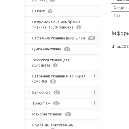
3
Оздобле
Батист
9
Тип
Непромокаюча мембранна
тканина, 100% бавовна
2
Інформ
Вафельна тканина (шир.2,4 м)
78
Ціна:
20 ₴
Гумка еластична
15
Лоскутки тканин для
рукоділля
5
Бавовняні тканини в-во Корея
(САТИН)
58
Велюр х/б
21
Трикотаж
38
Махрові тканини
21
Водовідштовхувальна