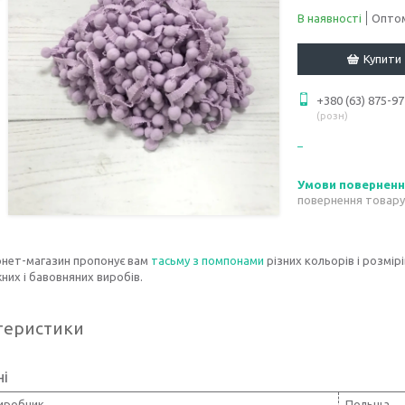
В наявності
Оптом
Купити
+380 (63) 875-97
розн
повернення товару
рнет-магазин пропонує вам
тасьму з помпонами
різних кольорів і розмі
их і бавовняних виробів.
теристики
ні
виробник
Польща