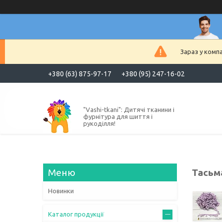
Зараз у комп
+380 (63) 875-97-17
+380 (95) 247-16-02
"Vashi-tkani": Дитячі тканини і
фурнітура для шиття і
рукоділля!
Тасьм
Новинки
Каталог продукції