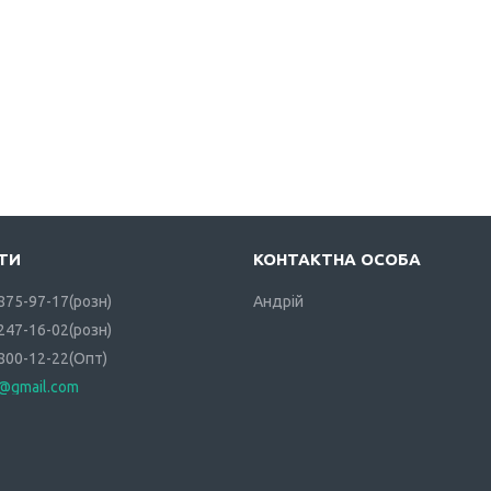
 875-97-17
розн
Андрій
 247-16-02
розн
 800-12-22
Опт
i@gmail.com