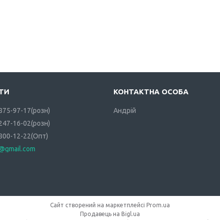
 875-97-17
розн
Андрій
 247-16-02
розн
 800-12-22
Опт
i@gmail.com
Сайт створений на маркетплейсі
Prom.ua
Продавець на Bigl.ua