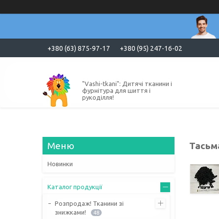
+380 (63) 875-97-17
+380 (95) 247-16-02
"Vashi-tkani": Дитячі тканини і
фурнітура для шиття і
рукоділля!
Тасьм
Новинки
Каталог продукції
Розпродаж! Тканини зі
знижками!
48