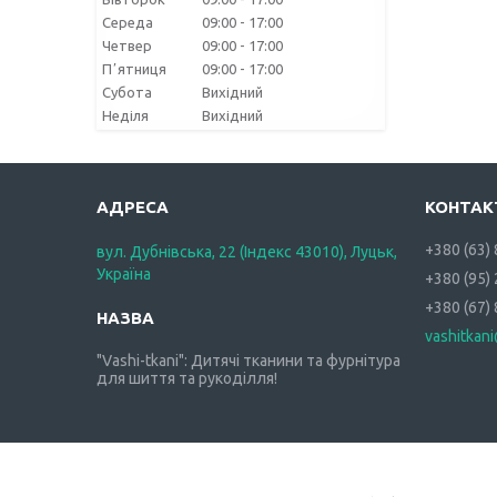
Середа
09:00
17:00
Четвер
09:00
17:00
Пʼятниця
09:00
17:00
Субота
Вихідний
Неділя
Вихідний
+380 (63)
вул. Дубнівська, 22 (Індекс 43010), Луцьк,
Україна
+380 (95)
+380 (67)
vashitkan
"Vashi-tkani": Дитячі тканини та фурнітура
для шиття та рукоділля!