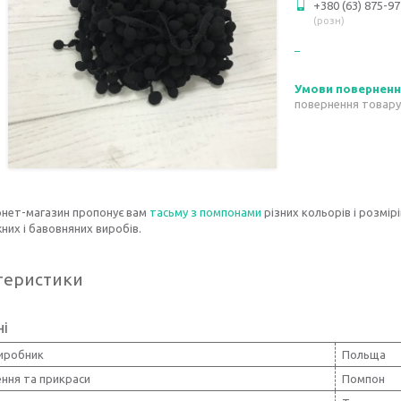
+380 (63) 875-97
розн
повернення товару
рнет-магазин пропонує вам
тасьму з помпонами
різних кольорів і розмі
их і бавовняних виробів.
теристики
ні
виробник
Польща
ння та прикраси
Помпон