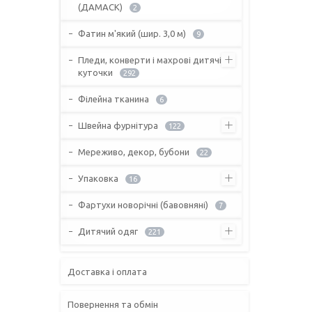
(ДАМАСК)
2
Фатин м'який (шир. 3,0 м)
9
Пледи, конверти і махрові дитячі
куточки
292
Філейна тканина
6
Швейна фурнітура
122
Мереживо, декор, бубони
22
Упаковка
16
Фартухи новорічні (бавовняні)
7
Дитячий одяг
221
Доставка і оплата
Повернення та обмін