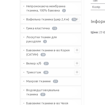
Тип
Непромокаюча мембранна
Колір
тканина, 100% бавовна
2
Вафельна тканина (шир.2,4 м)
78
Інформ
Гумка еластична
15
Ціна:
23 ₴
Лоскутки тканин для
рукоділля
5
Бавовняні тканини в-во Корея
(САТИН)
58
Велюр х/б
21
Трикотаж
38
Махрові тканини
21
Водовідштовхувальна
тканина
57
Бавовняні тканини в-во Чехія