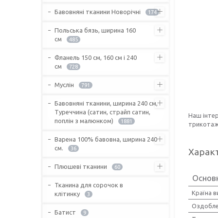
Бавовняні тканини Новорічні
174
Польська бязь, ширина 160
см
485
Фланель 150 см, 160 см і 240
см
728
Муслін
791
Бавовняні тканини, ширина 240 см,
Туреччина (сатин, страйп сатин,
Наш інте
поплін з малюнком)
1881
трикотажн
Варена 100% бавовна, ширина 240
см.
36
Харак
Плюшеві тканини
60
Основ
Тканина для сорочок в
Країна 
клітинку
3
Оздобле
Батист
9