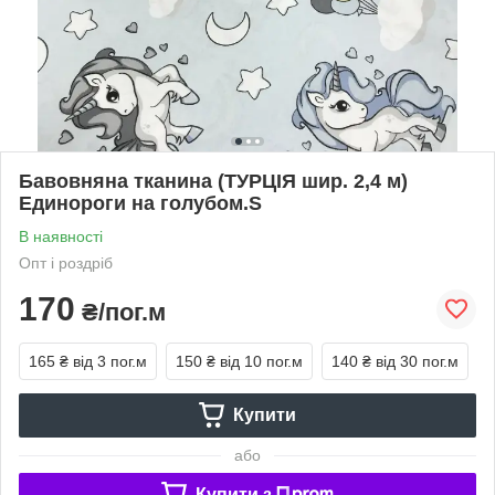
Бавовняна тканина (ТУРЦІЯ шир. 2,4 м)
Единороги на голубом.S
В наявності
Опт і роздріб
170
₴/пог.м
165 ₴
від 3 пог.м
150 ₴
від 10 пог.м
140 ₴
від 30 пог.м
Купити
або
Купити з