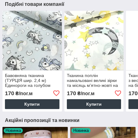
Подібні товари компанії
Бавовняна тканина
Тканина поплін
Ткан
(ТУРЦІЯ шир. 2,4 м)
намальовані великі зірки
з ве
Единороги на голубом
та місяць м'ятно-жовті на
на б
білому (ТУРЦІЯ шир. 2,4
2,4 
170
170
170
₴/пог.м
₴/пог.м
м) (R-S-0421)
Купити
Купити
Акційні пропозиції та новинки
Новинка
Новинка