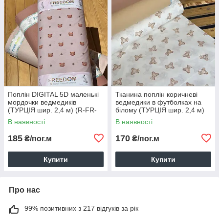
Поплін DIGITAL 5D маленькі
Тканина поплін коричневі
мордочки ведмедиків
ведмедики в футболках на
(ТУРЦІЯ шир. 2,4 м) (R-FR-
білому (ТУРЦІЯ шир. 2,4 м)
0893)
(R-FR-0889)
В наявності
В наявності
185
170
₴/пог.м
₴/пог.м
Купити
Купити
Про нас
99% позитивних з 217 відгуків за рік