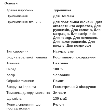
Основні
Країна виробник
Туреччина
Призначення
Для HoReCa
Призначення тканини
Для постільної білизни, Для
скатертин та серветок, Для
рушників, Для халатів, Для
матраців, Для напірників,
Для ковдр, Для пелюшок,
Для наматрацників, Для
пледів, Для покривал
Тип сировини
Натуральне
Вид натуральної тканини
Рослинного походження
Тканина
Бавовна
Склад
100 %
Колір
Червоний
Обробка тканини
Принт
Візерунки і принти
Геометричний візерунок
Тематика декору, малюнка
Зигзаги
Щільність
130 г/м2
Форма сировини, що
Рулон
поставляється