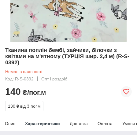
Тканина поплін бембі, зайчики, білочки з
квітами на м'ятному (ТУРЦІЯ шир. 2,4 м) (R-S-
0392)
Немає в наявності
Код: R-S-0392
Опт і роздріб
140
₴/пог.м
130 ₴
від 3 пог.м
Опис
Характеристики
Доставка
Оплата
Умови 