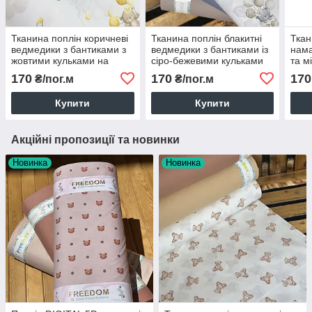
Тканина поплін коричневі
Тканина поплін блакитні
Ткан
ведмедики з бантиками з
ведмедики з бантиками із
нама
жовтими кульками на
сіро-бежевими кульками
та м
білому (ТУРЦІЯ шир. 2,4
на білому (ТУРЦІЯ шир.
біло
170
170
170
₴/пог.м
₴/пог.м
м) (R-FR-0867)
2,4 м) (R-FR-0865)
м) (
Купити
Купити
Акційні пропозиції та новинки
Новинка
Новинка