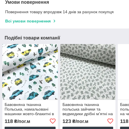
Умови повернення
Повернення товару впродовж 14 днів за рахунок покупця
Всі умови повернення
Подібні товари компанії
Бавовняна тканина
Бавовняна тканина
Баво
Польська, намальовані
польська зайчики та
поль
машинки жовто-блакитні в
ведмедики дрібні м'ятні на
на ч
лісі на світло-сірому
білому (0055)
118
123
118
₴/пог.м
₴/пог.м
(0269)