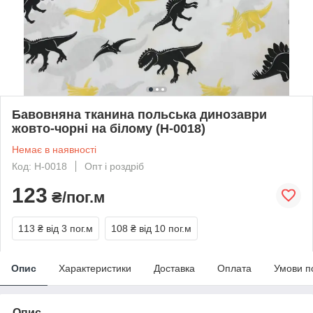
Бавовняна тканина польська динозаври
жовто-чорні на білому (Н-0018)
Немає в наявності
Код: Н-0018
Опт і роздріб
123
₴/пог.м
113 ₴
від 3 пог.м
108 ₴
від 10 пог.м
Опис
Характеристики
Доставка
Оплата
Умови п
Опис