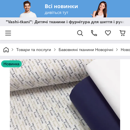
"Vashi-tkani": Дитячі тканини і фурнітура для шиття і рукоді
Товари та послуги
Бавовняні тканини Новорічні
Ново
Новинка