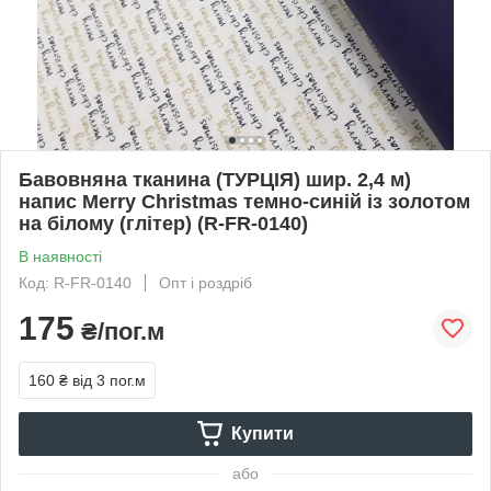
Бавовняна тканина (ТУРЦІЯ) шир. 2,4 м)
напис Merry Christmas темно-синій із золотом
на білому (глітер) (R-FR-0140)
В наявності
Код: R-FR-0140
Опт і роздріб
175
₴/пог.м
160 ₴
від 3 пог.м
Купити
або