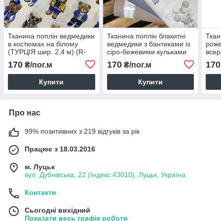
Тканина поплін ведмедики
Тканина поплін блакитні
Ткан
в костюмах на білому
ведмедики з бантиками із
роже
(ТУРЦІЯ шир. 2,4 м) (R-
сіро-бежевими кульками
всер
FR-0730)
на білому (ТУРЦІЯ шир.
(ТУР
170
170
170
₴/пог.м
₴/пог.м
2,4 м) (R-FR-0865)
FR-0
Купити
Купити
Про нас
99% позитивних з 219 відгуків за рік
Працює з 18.03.2016
м. Луцьк
вул. Дубнівська, 22 (Індекс 43010), Луцьк, Україна
Контакти
Сьогодні вихідний
Показати весь графік роботи