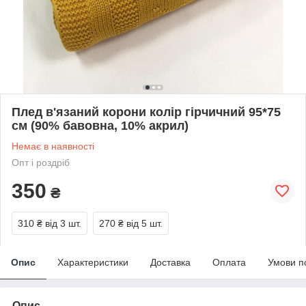
Плед в'язаний корони колір гірчичний 95*75
см (90% бавовна, 10% акрил)
Немає в наявності
Опт і роздріб
350
₴
310 ₴
від 3 шт.
270 ₴
від 5 шт.
Опис
Характеристики
Доставка
Оплата
Умови п
Опис