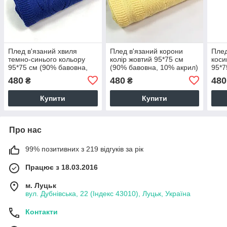
Плед в'язаний хвиля
Плед в'язаний корони
Плед
темно-синього кольору
колір жовтий 95*75 см
коси
95*75 см (90% бавовна,
(90% бавовна, 10% акрил)
95*7
10% акрил)
10% 
480
480
480
₴
₴
Купити
Купити
Про нас
99% позитивних з 219 відгуків за рік
Працює з 18.03.2016
м. Луцьк
вул. Дубнівська, 22 (Індекс 43010), Луцьк, Україна
Контакти