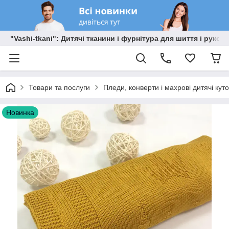
"Vashi-tkani": Дитячі тканини і фурнітура для шиття і рукоді
Товари та послуги
Пледи, конверти і махрові дитячі кут
Новинка