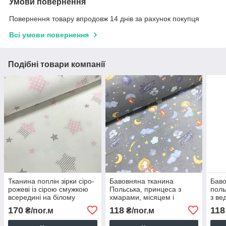
Умови повернення
Повернення товару впродовж 14 днів за рахунок покупця
Всі умови повернення
Подібні товари компанії
Тканина поплін зірки сіро-
Бавовняна тканина
Баво
рожеві із сірою смужкою
Польська, принцеса з
поль
всередині на білому
хмарами, місяцем і
з ве
(ТУРЦІЯ шир. 2,4 м) (R-
місяцем на сірому (0384)
на с
170
118
118
₴/пог.м
₴/пог.м
FR-0176)