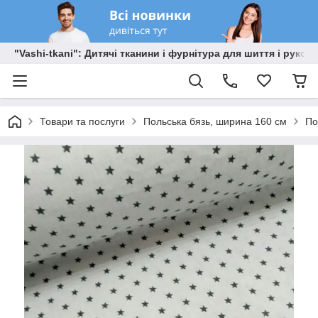
"Vashi-tkani": Дитячі тканини і фурнітура для шиття і рукоді
Товари та послуги
Польська бязь, ширина 160 см
По