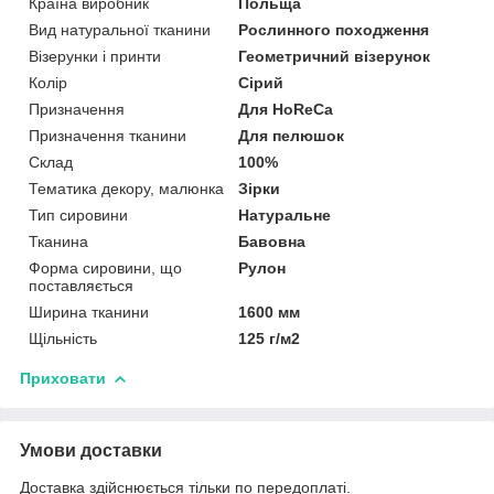
Країна виробник
Польща
Вид натуральної тканини
Рослинного походження
Візерунки і принти
Геометричний візерунок
Колір
Сірий
Призначення
Для HoReCa
Призначення тканини
Для пелюшок
Склад
100%
Тематика декору, малюнка
Зірки
Тип сировини
Натуральне
Тканина
Бавовна
Форма сировини, що
Рулон
поставляється
Ширина тканини
1600 мм
Щільність
125 г/м2
Приховати
Умови доставки
Доставка здійснюється тільки по передоплаті.