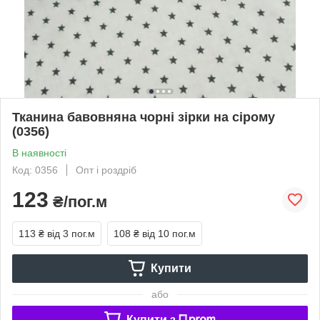
Тканина бавовняна чорні зірки на сірому
(0356)
В наявності
Код: 0356
Опт і роздріб
123
₴/пог.м
113 ₴
від 3 пог.м
108 ₴
від 10 пог.м
Купити
або
Купити з