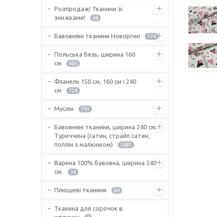
Розпродаж! Тканини зі
знижками!
48
Бавовняні тканини Новорічні
174
Польська бязь, ширина 160
см
485
Фланель 150 см, 160 см і 240
см
728
Муслін
791
Бавовняні тканини, ширина 240 см,
Туреччина (сатин, страйп сатин,
поплін з малюнком)
1881
Варена 100% бавовна, ширина 240
см.
36
Плюшеві тканини
60
Тканина для сорочок в
клітинку