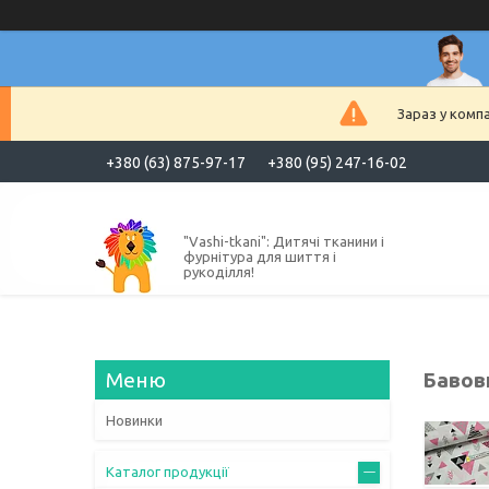
Зараз у комп
+380 (63) 875-97-17
+380 (95) 247-16-02
"Vashi-tkani": Дитячі тканини і
фурнітура для шиття і
рукоділля!
Бавовн
Новинки
Каталог продукції