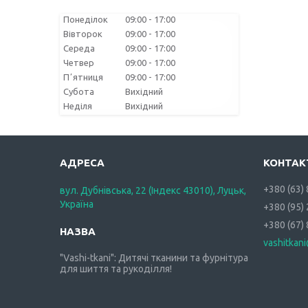
Понеділок
09:00
17:00
Вівторок
09:00
17:00
Середа
09:00
17:00
Четвер
09:00
17:00
Пʼятниця
09:00
17:00
Субота
Вихідний
Неділя
Вихідний
+380 (63)
вул. Дубнівська, 22 (Індекс 43010), Луцьк,
Україна
+380 (95)
+380 (67)
vashitkan
"Vashi-tkani": Дитячі тканини та фурнітура
для шиття та рукоділля!