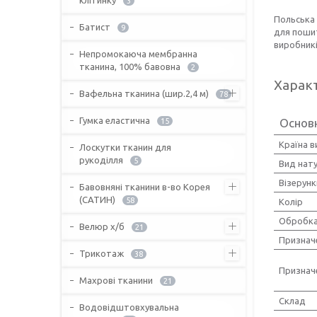
3
Польська
Батист
9
для пошит
виробникі
Непромокаюча мембранна
тканина, 100% бавовна
2
Харак
Вафельна тканина (шир.2,4 м)
78
Гумка еластична
Основ
15
Країна 
Лоскутки тканин для
рукоділля
5
Вид нат
Візерунк
Бавовняні тканини в-во Корея
(САТИН)
58
Колір
Обробка
Велюр х/б
21
Признач
Трикотаж
38
Признач
Махрові тканини
21
Склад
Водовідштовхувальна