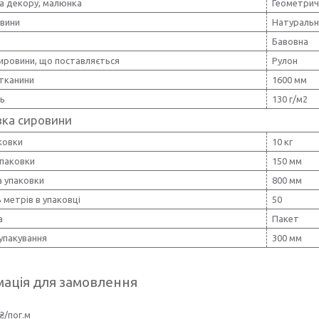
а декору, малюнка
Геометрич
овини
Натуральн
Бавовна
ировини, що поставляється
Рулон
тканини
1600 мм
ть
130 г/м2
вка сировини
ковки
10 кг
упаковки
150 мм
 упаковки
800 мм
ь метрів в упаковці
50
а
Пакет
упакування
300 мм
ація для замовлення
₴/пог.м