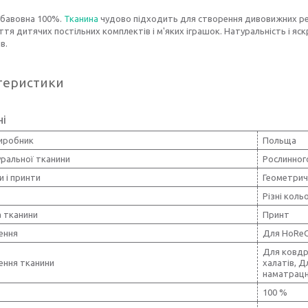
 бавовна 100%.
Тканина
чудово підходить для створення дивовижних ре
тя дитячих постільних комплектів і м'яких іграшок. Натуральність і я
в.
теристики
ні
виробник
Польща
уральної тканини
Рослинног
и і принти
Геометрич
Різні коль
 тканини
Принт
ення
Для HoReC
Для ковдр
ення тканини
халатів, Д
наматрацни
100 %