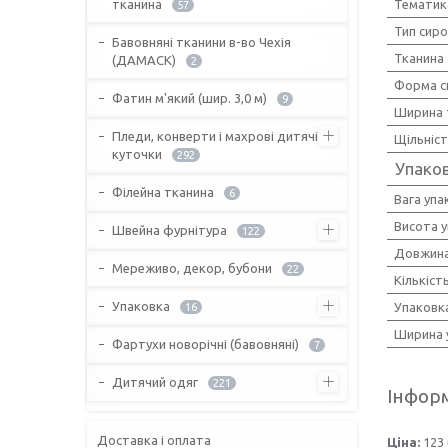
тканина
Тематик
57
Тип сир
Бавовняні тканини в-во Чехія
Тканина
(ДАМАСК)
2
Форма с
Фатин м'який (шир. 3,0 м)
9
Ширина 
Пледи, конверти і махрові дитячі
Щільніс
куточки
292
Упако
Філейна тканина
6
Вага упа
Висота 
Швейна фурнітура
122
Довжина
Мереживо, декор, бубони
22
Кількіст
Упаковка
Упаковк
16
Ширина 
Фартухи новорічні (бавовняні)
7
Дитячий одяг
221
Інформ
Доставка і оплата
Ціна:
123 