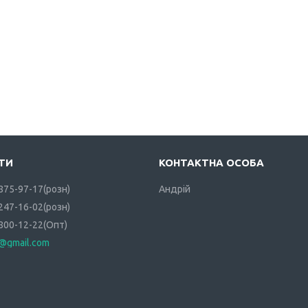
 875-97-17
розн
Андрій
 247-16-02
розн
 800-12-22
Опт
i@gmail.com