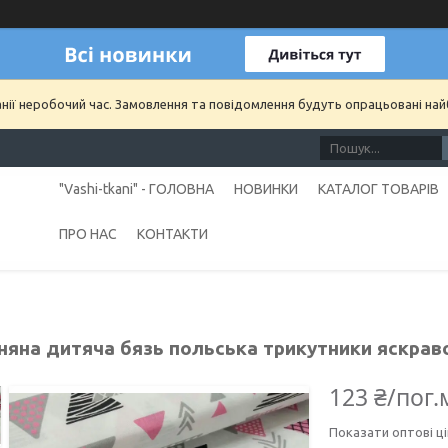
анії неробочий час. Замовлення та повідомлення будуть опрацьовані на
"Vashi-tkani" - ГОЛОВНА
НОВИНКИ
КАТАЛОГ ТОВАРІВ
ПРО НАС
КОНТАКТИ
яна дитяча бязь польська трикутники яскраво-р
123 ₴/пог.
Показати оптові ці