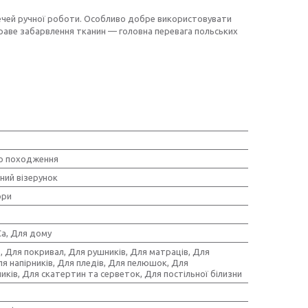
чей ручної роботи. Особливо добре використовувати
скраве забарвлення тканин — головна перевага польських
о походження
ний візерунок
ори
a, Для дому
, Для покривал, Для рушників, Для матраців, Для
ля напірників, Для пледів, Для пелюшок, Для
ків, Для скатертин та серветок, Для постільної білизни