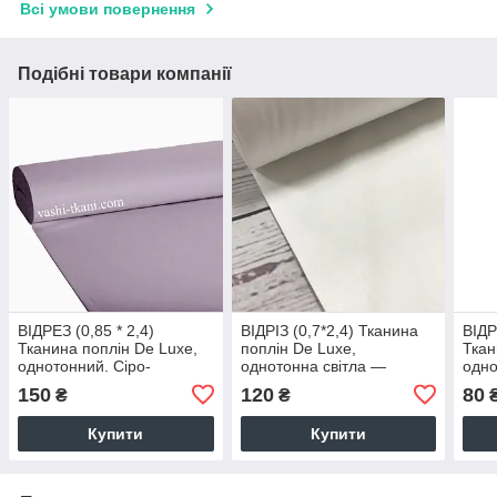
Всі умови повернення
Подібні товари компанії
ВІДРЕЗ (0,85 * 2,4)
ВІДРІЗ (0,7*2,4) Тканина
ВІДР
Тканина поплін De Luxe,
поплін De Luxe,
Ткан
однотонний. Сіро-
однотонна світла —
одно
мережевий 100% бавовна.
аквамарин 100% бавовна.
бузк
150
120
80
₴
₴
(P-FR-0056)
(P-FR-0066)
2,4 
Купити
Купити