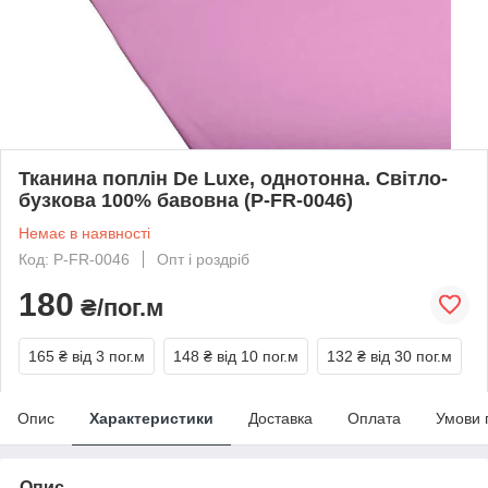
Тканина поплін De Luxe, однотонна. Світло-
бузкова 100% бавовна (P-FR-0046)
Немає в наявності
Код: P-FR-0046
Опт і роздріб
180
₴/пог.м
165 ₴
від 3 пог.м
148 ₴
від 10 пог.м
132 ₴
від 30 пог.м
Опис
Характеристики
Доставка
Оплата
Умови 
Опис