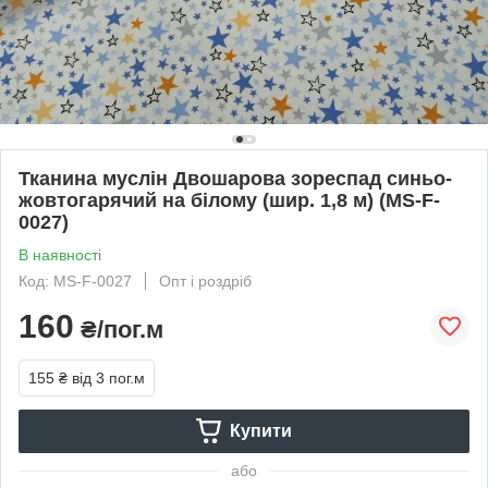
Тканина муслін Двошарова зореспад синьо-
жовтогарячий на білому (шир. 1,8 м) (MS-F-
0027)
В наявності
Код: MS-F-0027
Опт і роздріб
160
₴/пог.м
155 ₴
від 3 пог.м
Купити
або