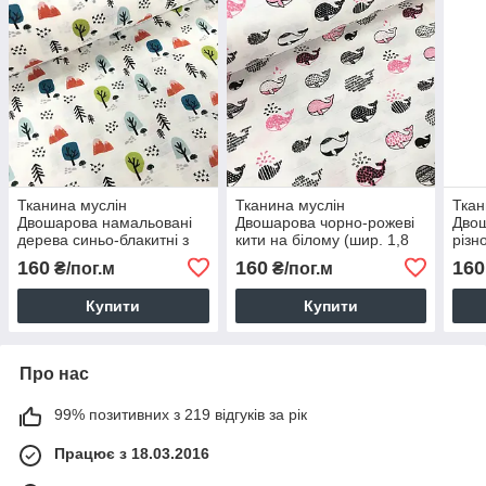
Тканина муслін
Тканина муслін
Ткан
Двошарова намальовані
Двошарова чорно-рожеві
Двош
дерева синьо-блакитні з
кити на білому (шир. 1,8
різн
пагорбами на білому
м) (MS-F-0021)
капе
160
160
160
₴/пог.м
₴/пог.м
(шир. 1,8 м) (MS-F-0171)
(шир
Купити
Купити
Про нас
99% позитивних з 219 відгуків за рік
Працює з 18.03.2016