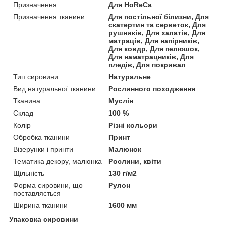
Призначення
Для HoReCa
Призначення тканини
Для постільної білизни, Для
скатертин та серветок, Для
рушників, Для халатів, Для
матраців, Для напірників,
Для ковдр, Для пелюшок,
Для наматрацників, Для
пледів, Для покривал
Тип сировини
Натуральне
Вид натуральної тканини
Рослинного походження
Тканина
Муслін
Склад
100 %
Колір
Різні кольори
Обробка тканини
Принт
Візерунки і принти
Малюнок
Тематика декору, малюнка
Рослини, квіти
Щільність
130 г/м2
Форма сировини, що
Рулон
поставляється
Ширина тканини
1600 мм
Упаковка сировини