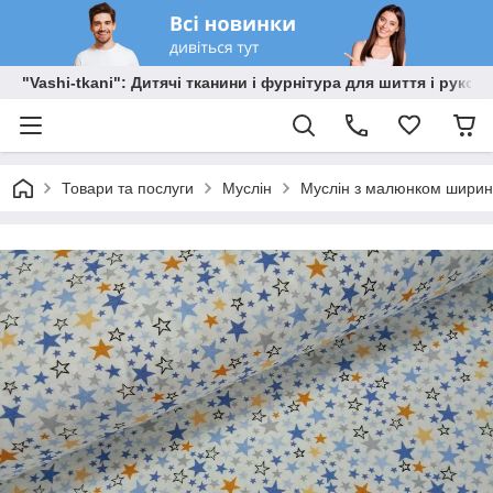
"Vashi-tkani": Дитячі тканини і фурнітура для шиття і рукоді
Товари та послуги
Муслін
Муслін з малюнком ширино