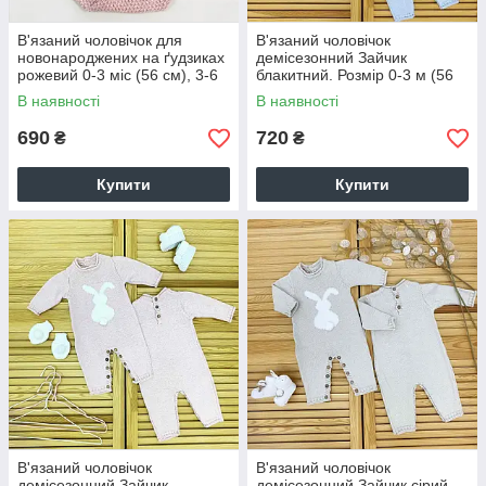
В'язаний чоловічок для
В'язаний чоловічок
новонароджених на ґудзиках
демісезонний Зайчик
рожевий 0-3 міс (56 см), 3-6
блакитний. Розмір 0-3 м (56
міс (62 см),6-9 міс (68 см), 9-
см), 3-6м (62 см),6-9м(68
В наявності
В наявності
12 м (74 см)
см),9-12 м (74 см)
690
720
₴
₴
Купити
Купити
В'язаний чоловічок
В'язаний чоловічок
демісезонний Зайчик
демісезонний Зайчик сірий.