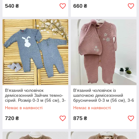
540
660
₴
₴
В'язаний чоловічок
В'язаний чоловічок із
демісезонний Зайчик темно-
шапочкою демісезонний
сірий. Розмір 0-3 м (56 см), 3-
брусничний 0-3 м (56 см), 3-6
6м (62 см), 6-9м (68 см), 9-12
м (62 см),6-9 м (68 см),9-12
Немає в наявності
Немає в наявності
м (74 см)
м (74 см)
720
875
₴
₴