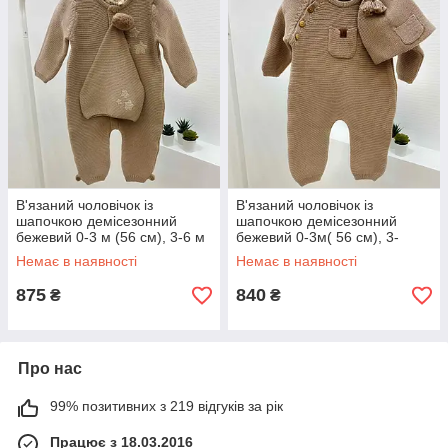
В'язаний чоловічок із
В'язаний чоловічок із
шапочкою демісезонний
шапочкою демісезонний
бежевий 0-3 м (56 см), 3-6 м
бежевий 0-3м( 56 см), 3-
(62 см),6-9 м (68 см),9-12 м
6м(62 см),6-9 м(68 см),9-12
Немає в наявності
Немає в наявності
(74 см)
м(74 см)
875
840
₴
₴
Про нас
99% позитивних з 219 відгуків за рік
Працює з 18.03.2016