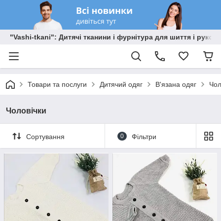
"Vashi-tkani": Дитячі тканини і фурнітура для шиття і рукоді
Товари та послуги
Дитячий одяг
В'язана одяг
Чол
Чоловічки
Сортування
0
Фільтри