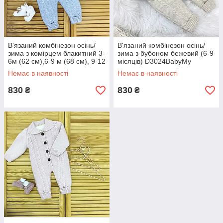
В'язаний комбінезон осінь/
В'язаний комбінезон осінь/
зима з комірцем блакитний 3-
зима з бубоном бежевий (6-9
6м (62 см),6-9 м (68 см), 9-12
місяців) D3024BabyMy
м (74 см) C1531042
Немає в наявності
Немає в наявності
LaraBabies
830
830
₴
₴