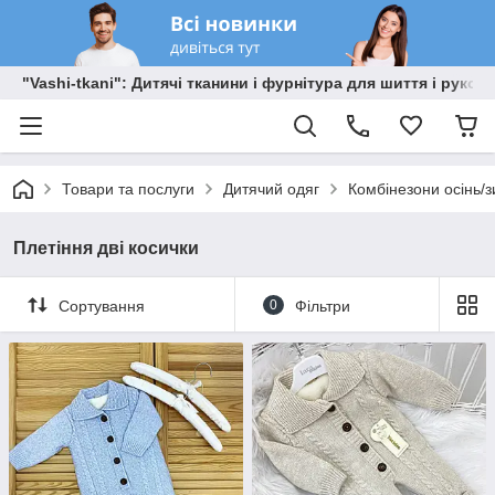
"Vashi-tkani": Дитячі тканини і фурнітура для шиття і рукоді
Товари та послуги
Дитячий одяг
Комбінезони осінь/
Плетіння дві косички
Сортування
0
Фільтри