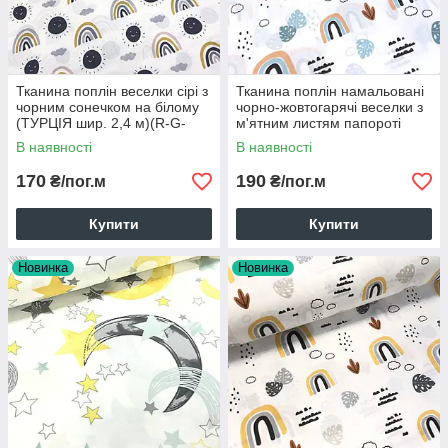
Тканина поплін веселки сірі з
Тканина поплін намальовані
чорним сонечком на білому
чорно-жовтогарячі веселки з
(ТУРЦІЯ шир. 2,4 м)(R-G-
м'ятним листям папороті
0339)
(ТУРЦІЯ шир.2,4 м) (R-T-
В наявності
В наявності
0308)
170
190
₴/пог.м
₴/пог.м
Купити
Купити
Новинка
Новинка