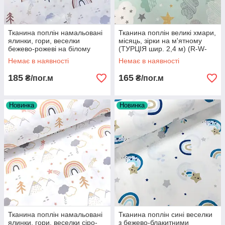
Тканина поплін намальовані
Тканина поплін великі хмари,
ялинки, гори, веселки
місяць, зірки на м'ятному
бежево-рожеві на білому
(ТУРЦІЯ шир. 2,4 м) (R-W-
(ТУРЕЧЧИНА шир. 2,4 м) T
0428)
Немає в наявності
Немає в наявності
185
165
₴/пог.м
₴/пог.м
Новинка
Новинка
Тканина поплін намальовані
Тканина поплін сині веселки
ялинки, гори, веселки сіро-
з бежево-блакитними