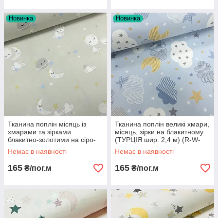
Новинка
Новинка
Тканина поплін місяць із
Тканина поплін великі хмари,
хмарами та зірками
місяць, зірки на блакитному
блакитно-золотими на сіро-
(ТУРЦІЯ шир. 2,4 м) (R-W-
зеленому (ТУРЦІЯ шир. 2,4
0224)
Немає в наявності
Немає в наявності
м) (R-V-0552)
165
165
₴/пог.м
₴/пог.м