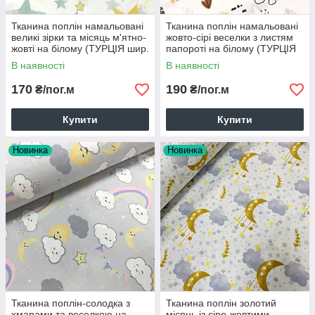
Тканина поплін намальовані
Тканина поплін намальовані
великі зірки та місяць м'ятно-
жовто-сірі веселки з листям
жовті на білому (ТУРЦІЯ шир.
папороті на білому (ТУРЦІЯ
2,4 м) (R-S-0421)
шир. 2,4 м) (R-T-0239)
В наявності
В наявності
170
190
₴/пог.м
₴/пог.м
Купити
Купити
Новинка
Новинка
Тканина поплін-солодка з
Тканина поплін золотий
хмарами та веселкою на
місяць із сіро-жовтими