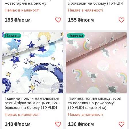
жовтогарячі на білому
зірочками на білому (ТУРЦІЯ
(ТУРЦІЯ шир. 2,4 м) (R-T-
шир. 2,4 м ) (R-F0663)
Немає в наявності
Немає в наявності
0451
185
155
₴/пог.м
₴/пог.м
Новинка
Новинка
Тканина поплін намальовані
Тканина поплін місяць, гори
великі зірки та місяць синьо-
та веселка на рожевому
бірюзові на білому (ТУРЦІЯ
(ТУРЦІЯ шир. 2,4 м)
шир. 2,4 м) (R-S-0424)
Немає в наявності
Немає в наявності
140
130
₴/пог.м
₴/пог.м