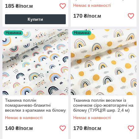
(ТУРЦІЯ шир. 2,4 м) (R-S-
185
Немає в наявності
₴/пог.м
0422)
170
₴/пог.м
Купити
Новинка
Новинка
Тканина поплін
Тканина поплін веселки із
помаранчево-блакитні
сонечком сіро-жовтогарячі на
веселки з крапками на білому
білому (ТУРЦІЯ шир. 2,4 м)
(ТУРЦІЯ шир. 2,4 м) (R-FR-
(R-G-0338)
Немає в наявності
Немає в наявності
0049)
140
170
₴/пог.м
₴/пог.м