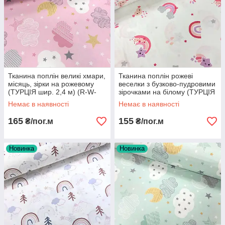
Тканина поплін великі хмари,
Тканина поплін рожеві
місяць, зірки на рожевому
веселки з бузково-пудровими
(ТУРЦІЯ шир. 2,4 м) (R-W-
зірочками на білому (ТУРЦІЯ
0215)
шир. 2,4 м ) (R-F-0472)
Немає в наявності
Немає в наявності
165
155
₴/пог.м
₴/пог.м
Новинка
Новинка