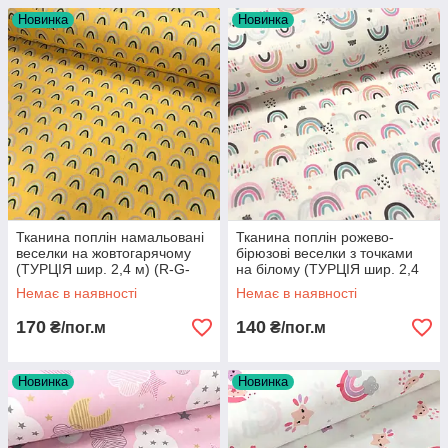
Новинка
Новинка
Тканина поплін намальовані
Тканина поплін рожево-
веселки на жовтогарячому
бірюзові веселки з точками
(ТУРЦІЯ шир. 2,4 м) (R-G-
на білому (ТУРЦІЯ шир. 2,4
0465)
м)(R-FR-0049)
Немає в наявності
Немає в наявності
170
140
₴/пог.м
₴/пог.м
Новинка
Новинка