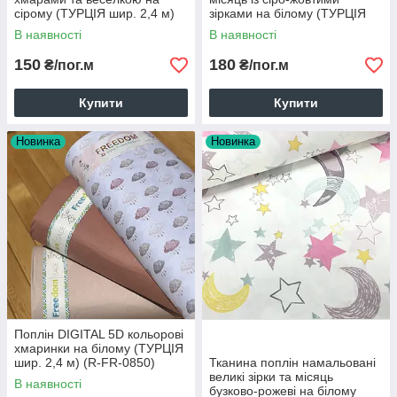
сірому (ТУРЦІЯ шир. 2,4 м)
зірками на білому (ТУРЦІЯ
(R-C-0484)
шир. 2,4 м) (R-SA-0235)
В наявності
В наявності
150
180
₴/пог.м
₴/пог.м
Купити
Купити
Новинка
Новинка
Поплін DIGITAL 5D кольорові
хмаринки на білому (ТУРЦІЯ
шир. 2,4 м) (R-FR-0850)
Тканина поплін намальовані
великі зірки та місяць
В наявності
бузково-рожеві на білому