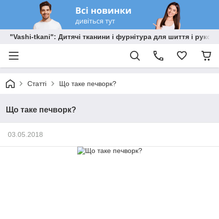
"Vashi-tkani": Дитячі тканини і фурнітура для шиття і рукоді
Статті
Що таке печворк?
Що таке печворк?
03.05.2018