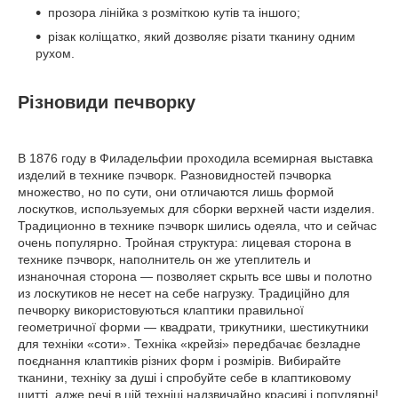
прозора лінійка з розміткою кутів та іншого;
різак коліщатко, який дозволяє різати тканину одним
рухом.
Різновиди печворку
В 1876 году в Филадельфии проходила всемирная выставка
изделий в технике пэчворк. Разновидностей пэчворка
множество, но по сути, они отличаются лишь формой
лоскутков, используемых для сборки верхней части изделия.
Традиционно в технике пэчворк шились одеяла, что и сейчас
очень популярно. Тройная структура: лицевая сторона в
технике пэчворк, наполнитель он же утеплитель и
изнаночная сторона — позволяет скрыть все швы и полотно
из лоскутиков не несет на себе нагрузку. Традиційно для
печворку використовуються клаптики правильної
геометричної форми — квадрати, трикутники, шестикутники
для техніки «соти». Техніка «крейзі» передбачає безладне
поєднання клаптиків різних форм і розмірів. Вибирайте
тканини, техніку за душі і спробуйте себе в клаптиковому
шитті, адже речі в цій техніці надзвичайно красиві і популярні!