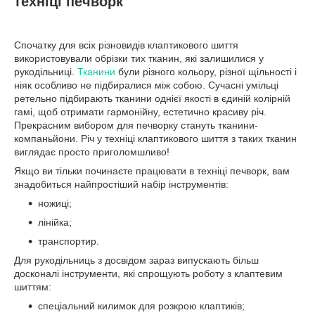
техніці печворк
Спочатку для всіх різновидів клаптикового шиття
використовували обрізки тих тканин, які залишилися у
рукодільниці.
Тканини
були різного кольору, різної щільності і
ніяк особливо не підбиралися між собою. Сучасні умільці
ретельно підбирають тканини однієї якості в єдиній колірній
гамі, щоб отримати гармонійну, естетично красиву річ.
Прекрасним вибором для печворку стануть тканини-
компаньйони. Річ у техніці клаптикового шиття з таких тканин
виглядає просто приголомшливо!
Якщо ви тільки починаєте працювати в техніці печворк, вам
знадобиться найпростіший набір інструментів:
ножиці;
лінійка;
транспортир.
Для рукодільниць з досвідом зараз випускають більш
досконалі інструменти, які спрощують роботу з клаптевим
шиттям:
спеціальний килимок для розкрою клаптиків;