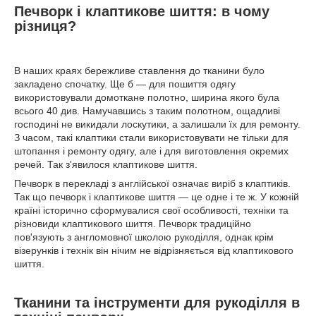
Печворк і клаптикове шиття: в чому
різниця?
В наших краях бережливе ставлення до тканини було
закладено спочатку. Ще б — для пошиття одягу
використовували домоткане полотно, ширина якого була
всього 40 див. Намучавшись з таким полотном, ощадливі
господині не викидали лоскутики, а залишали їх для ремонту.
З часом, такі клаптики стали використовувати не тільки для
штопання і ремонту одягу, але і для виготовлення окремих
речей. Так з'явилося клаптикове шиття.
Печворк в перекладі з англійської означає виріб з клаптиків.
Так що печворк і клаптикове шиття — це одне і те ж. У кожній
країні історично сформувалися свої особливості, техніки та
різновиди клаптикового шиття. Печворк традиційно
пов'язують з англомовної школою рукоділля, однак крім
візерунків і технік він нічим не відрізняється від клаптикового
шиття.
Тканини та інструменти для рукоділля в