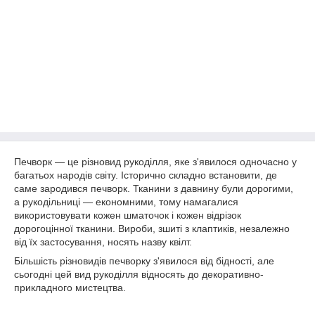
Печворк — це різновид рукоділля, яке з'явилося одночасно у
багатьох народів світу. Історично складно встановити, де
саме зародився печворк. Тканини з давнину були дорогими,
а рукодільниці — економними, тому намагалися
використовувати кожен шматочок і кожен відрізок
дорогоцінної тканини. Вироби, зшиті з клаптиків, незалежно
від їх застосування, носять назву квілт.
Більшість різновидів печворку з'явилося від бідності, але
сьогодні цей вид рукоділля відносять до декоративно-
прикладного мистецтва.