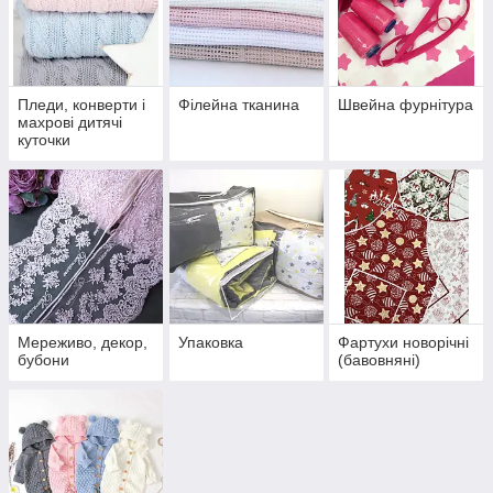
Пледи, конверти і
Філейна тканина
Швейна фурнітура
махрові дитячі
куточки
Мереживо, декор,
Упаковка
Фартухи новорічні
бубони
(бавовняні)