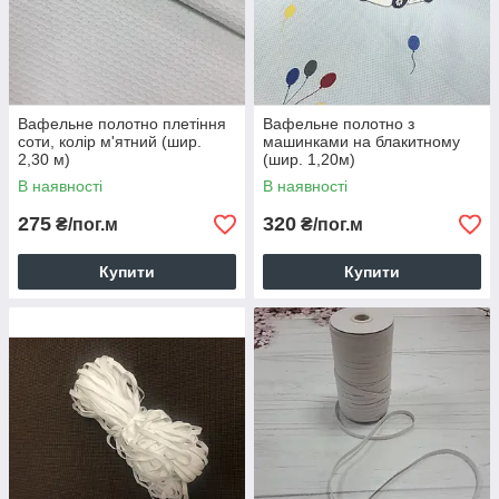
Вафельне полотно плетіння
Вафельне полотно з
соти, колір м'ятний (шир.
машинками на блакитному
2,30 м)
(шир. 1,20м)
В наявності
В наявності
275
320
₴/пог.м
₴/пог.м
Купити
Купити