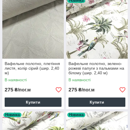
Новинка
Вафельне полотно, плетіння
Вафельне полотно, зелено-
листя, колір сірий (шир. 2,40
рожеві папуги з пальмами на
м)
білому (шир. 2,40 м)
В наявності
В наявності
275
275
₴/пог.м
₴/пог.м
Купити
Купити
Новинка
Новинка