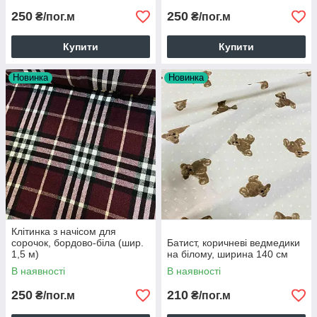
250
250
₴/пог.м
₴/пог.м
Купити
Купити
Новинка
Новинка
Клітинка з начісом для
сорочок, бордово-біла (шир.
Батист, коричневі ведмедики
1,5 м)
на білому, ширина 140 см
В наявності
В наявності
250
210
₴/пог.м
₴/пог.м