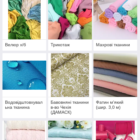
Велюр х/б
Трикотаж
Махрові тканини
Водовідштовхувал
Бавовняні тканини
Фатин м'який
ьна тканина
в-во Чехія
(шир. 3,0 м)
(ДАМАСК)