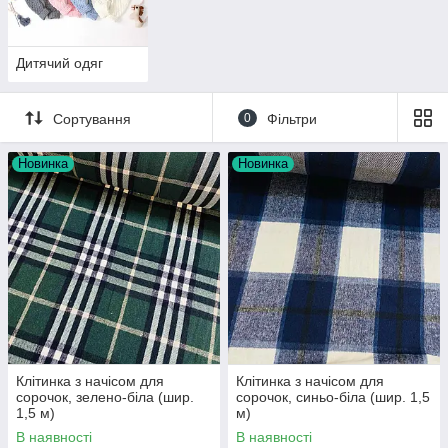
Дитячий одяг
Сортування
0
Фільтри
Новинка
Новинка
Клітинка з начісом для
Клітинка з начісом для
сорочок, зелено-біла (шир.
сорочок, синьо-біла (шир. 1,5
1,5 м)
м)
В наявності
В наявності