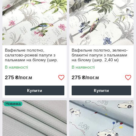
Вафельне полотно,
Вафельне полотно, зелено-
салатово-рожеві папуги з
блакитні папуги з пальмами
пальмами на білому (шир.
на білому (шир. 2,40 м)
2,40 м)
В наявності
В наявності
275
275
₴/пог.м
₴/пог.м
Купити
Купити
Новинка