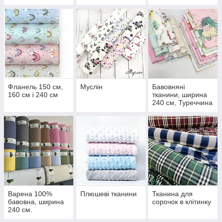
Фланель 150 см,
Муслін
Бавовняні
160 см і 240 см
тканини, ширина
240 см, Туреччина
(сатин, страйп
сатин, поплін з
малюнком)
Варена 100%
Плюшеві тканини
Тканина для
бавовна, ширина
сорочок в клітинку
240 см.