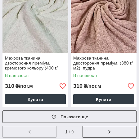
Махрова тканина
Махрова тканина
двостороння преміум,
двостороння преміум, (380 г/
кремового кольору (400 г/
м2), пудра
м2), 100% бавовна
В наявності
В наявності
310
310
₴/пог.м
₴/пог.м
Купити
Купити
Показати ще
1
/ 9