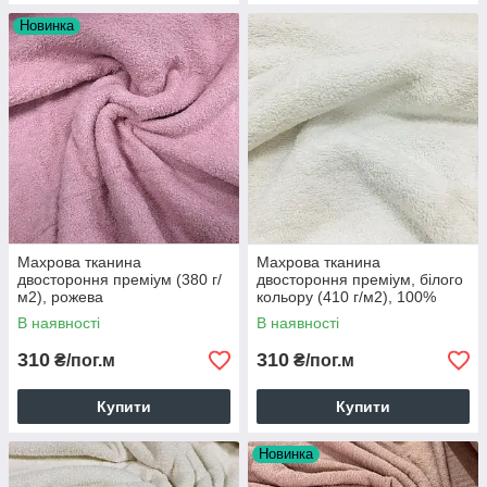
Новинка
Махрова тканина
Махрова тканина
двостороння преміум (380 г/
двостороння преміум, білого
м2), рожева
кольору (410 г/м2), 100%
бавовна
В наявності
В наявності
310
310
₴/пог.м
₴/пог.м
Купити
Купити
Новинка